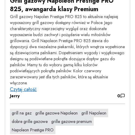
Grill gazowy Napoleon Prestige PRO
825, awangarda klasy Premium
Grill gazowy
Napolen
Prestige
PRO 825 to aktualnie najlepiej
wyposażony grill gazowy dostępny również w Polsce.
Jego
charakterystyczny nieprzeciętny wygląd oraz doskonałe
wyposażenie budzi zachwyt i pożądanie wielu miłośników
grillowania.
Grill Napoleon
Prestige
PRO 825 stawia do
dyspozycji dwa niezależne piekarniki, których wnętrza wypełnione
są dziewięcioma palnikami.
Dopełnieniem wygody i wyjątkowego
designu są podświetlane pokrętła dozujące dopływ gazu do
palników. Mamy tu do wyboru gamę kilku kolorów
podświetlających pokrętła palników. Kolor czerwony
zarezerwowany jest dla tych palników, które są aktualnie
włączone.
Czytaj całość
Jerry
0
grill na gaz
grille gazowe Napoleon
grill Napoleon
dobre grille gazowe
grille gazowe premium
Napoleon Prestige PRO