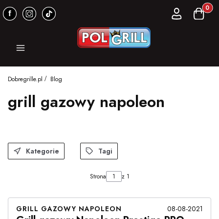
Produkt
Zaloguj się
Koszyk
Menu
Dobregrille.pl
Blog
grill gazowy napoleon
Kategorie
Tagi
Strona
z 1
GRILL GAZOWY NAPOLEON
08-08-2021