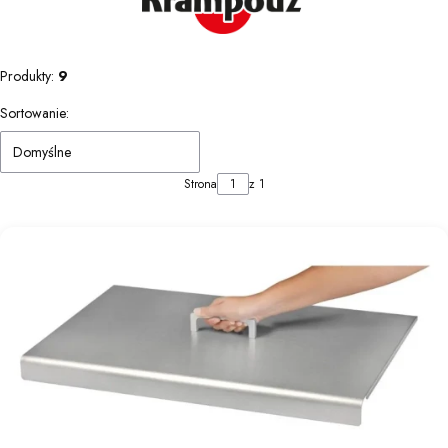
Produkty:
9
Lista produktów
Sortowanie:
Domyślne
Strona
z 1