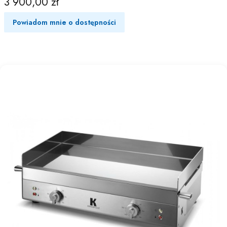
3 900,00 zł
Cena
Powiadom mnie o dostępności