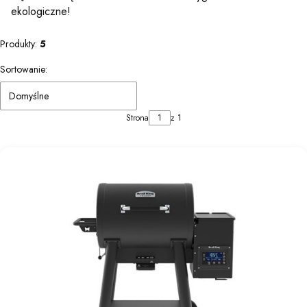
ekologiczne!
Produkty:
5
Lista produktów
Sortowanie:
Domyślne
Strona
z 1