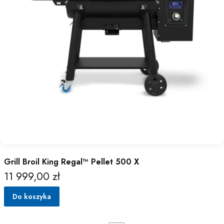
Grill Broil King Regal™ Pellet 500 X
11 999,00 zł
Cena
Do koszyka