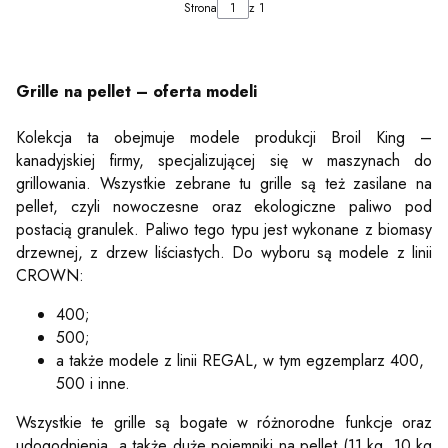
Strona
z 1
Grille na pellet – oferta modeli
Kolekcja ta obejmuje modele produkcji Broil King –
kanadyjskiej firmy, specjalizującej się w maszynach do
grillowania. Wszystkie zebrane tu grille są też zasilane na
pellet, czyli nowoczesne oraz ekologiczne paliwo pod
postacią granulek. Paliwo tego typu jest wykonane z biomasy
drzewnej, z drzew liściastych. Do wyboru są modele z linii
CROWN:
400;
500;
a także modele z linii REGAL, w tym egzemplarz 400,
500 i inne.
Wszystkie te grille są bogate w różnorodne funkcje oraz
udogodnienia, a także duże pojemniki na pellet (11 kg, 10 kg