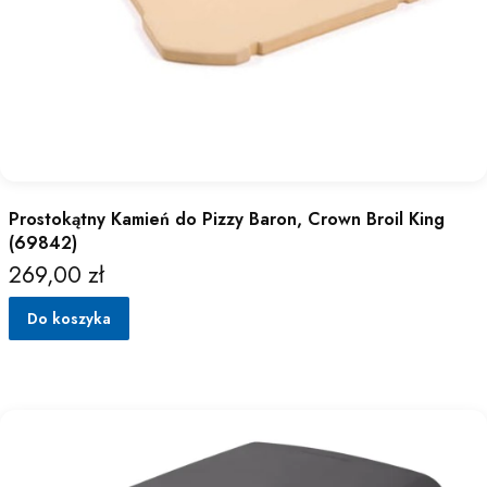
Prostokątny Kamień do Pizzy Baron, Crown Broil King
(69842)
269,00 zł
Cena
Do koszyka