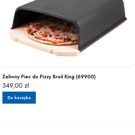
Żeliwny Piec do Pizzy Broil King (69900)
349,00 zł
Cena
Do koszyka