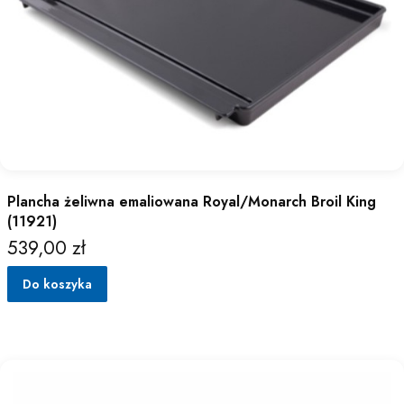
Plancha żeliwna emaliowana Royal/Monarch Broil King
(11921)
539,00 zł
Cena
Do koszyka