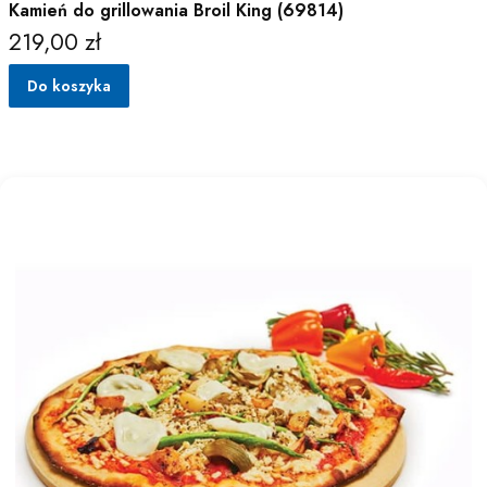
Kamień do grillowania Broil King (69814)
219,00 zł
Cena
Do koszyka