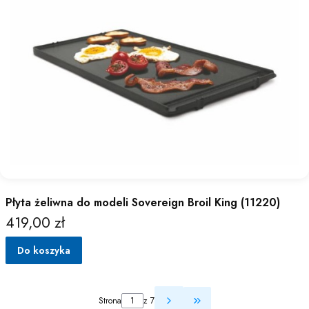
Płyta żeliwna do modeli Sovereign Broil King (11220)
419,00 zł
Cena
Do koszyka
Strona
z 7
Przejdź do ostatniej st