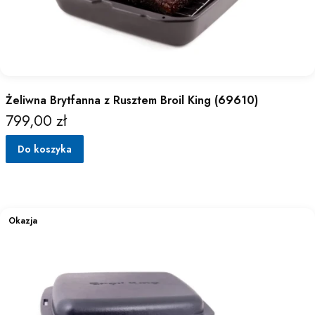
Żeliwna Brytfanna z Rusztem Broil King (69610)
799,00 zł
Cena
Do koszyka
Okazja