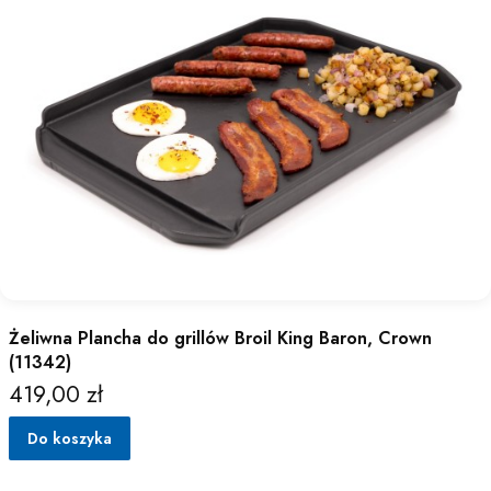
Żeliwna Plancha do grillów Broil King Baron, Crown
(11342)
419,00 zł
Cena
Do koszyka