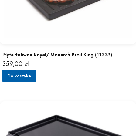
Płyta żeliwna Royal/ Monarch Broil King (11223)
359,00 zł
Cena
Do koszyka