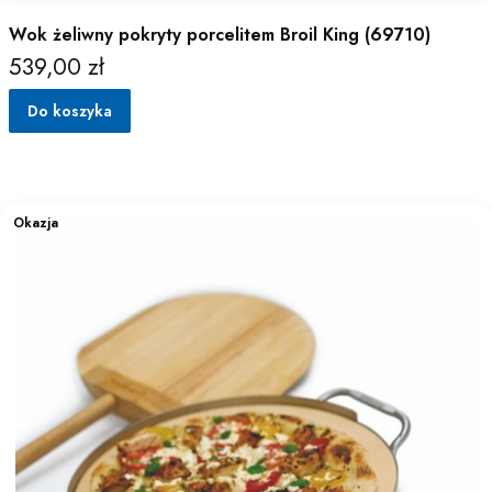
Wok żeliwny pokryty porcelitem Broil King (69710)
539,00 zł
Cena
Do koszyka
Okazja