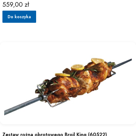
559,00 zł
Cena
Do koszyka
Zestaw rożna obrotowego Broil King (60522)