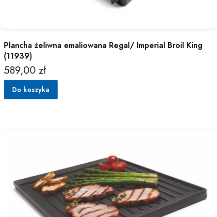
Plancha żeliwna emaliowana Regal/ Imperial Broil King
(11939)
589,00 zł
Cena
Do koszyka