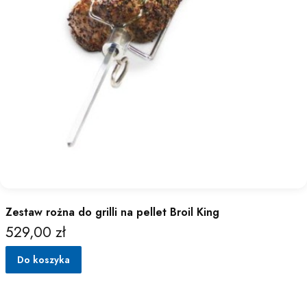
Zestaw rożna do grilli na pellet Broil King
529,00 zł
Cena
Do koszyka