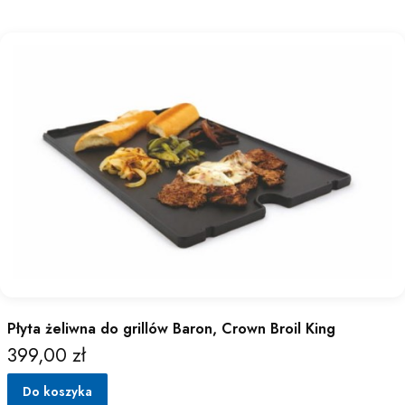
Płyta żeliwna do grillów Baron, Crown Broil King
399,00 zł
Cena
Do koszyka