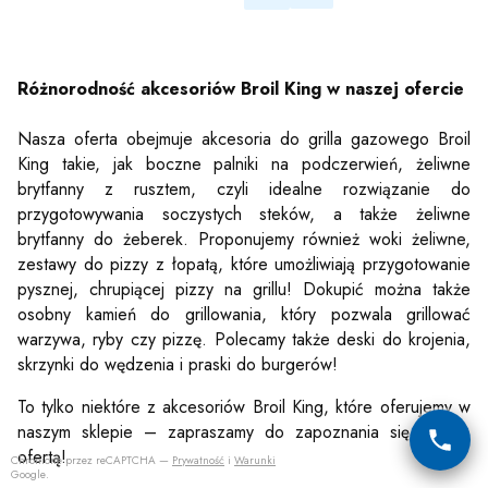
Różnorodność akcesoriów Broil King w naszej ofercie
Nasza oferta obejmuje akcesoria do grilla gazowego Broil
King takie, jak boczne palniki na podczerwień, żeliwne
brytfanny z rusztem, czyli idealne rozwiązanie do
przygotowywania soczystych steków, a także żeliwne
brytfanny do żeberek. Proponujemy również woki żeliwne,
zestawy do pizzy z łopatą, które umożliwiają przygotowanie
pysznej, chrupiącej pizzy na grillu! Dokupić można także
osobny kamień do grillowania, który pozwala grillować
warzywa, ryby czy pizzę. Polecamy także deski do krojenia,
skrzynki do wędzenia i praski do burgerów!
To tylko niektóre z akcesoriów Broil King, które oferujemy w
naszym sklepie – zapraszamy do zapoznania się z całą
ofertą!
Chronione przez reCAPTCHA —
Prywatność
i
Warunki
Google.