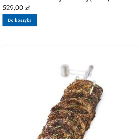
529,00 zł
Cena
Do koszyka