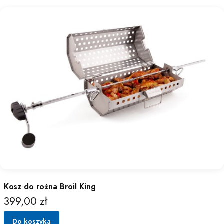
Kosz do rożna Broil King
399,00 zł
Cena
Do koszyka