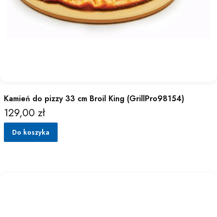
Kamień do pizzy 33 cm Broil King (GrillPro98154)
129,00 zł
Cena
Do koszyka