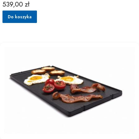
539,00 zł
Cena
Do koszyka