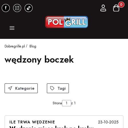
Produkt
Zaloguj się
Koszyk
Menu
Dobregrille.pl
Blog
wędzony boczek
Kategorie
Tagi
Strona
z 1
ILE TRWA WĘDZENIE
23-10-2025