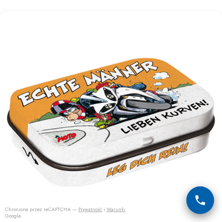
Chronione przez reCAPTCHA —
Prywatność
i
Warunki
Google.