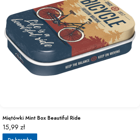
Miętówki Mint Box Beautiful Ride
15,99 zł
Cena
Do koszyka