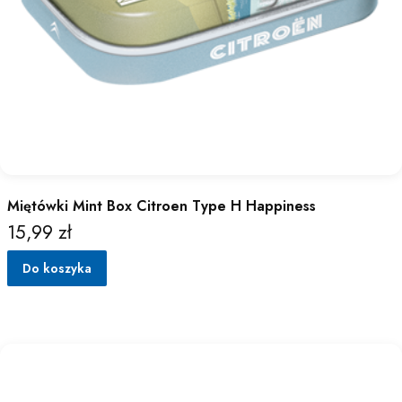
Miętówki Mint Box Citroen Type H Happiness
15,99 zł
Cena
Do koszyka