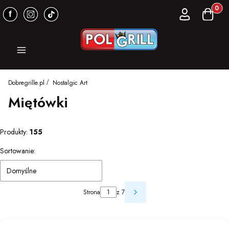
Produkt
Zaloguj się
Koszyk
Menu
Dobregrille.pl
Nostalgic Art
Miętówki
Produkty:
155
Lista produktów
Sortowanie:
Domyślne
Strona
z 7
Następne produkty