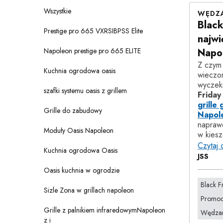
Wszystkie
WĘDZA
Black
Prestige pro 665 VXRSIBPSS Elite
najwi
Napoleon prestige pro 665 ELITE
Napol
Z czym 
Kuchnia ogrodowa oasis
wieczor
wyczeki
szafki systemu oasis z grillem
Friday
grille
Grille do zabudowy
Napol
napraw
Moduły Oasis Napoleon
w kiesz
Czytaj 
Kuchnia ogrodowa Oasis
JSS
Oasis kuchnia w ogrodzie
Black Fr
Sizle Zona w grillach napoleon
Promocy
Grille z palnikiem infraredowymNapoleon
Wędzar
z i