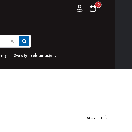
Produkty w koszyku:
Zaloguj się
Koszyk
Wyczyść
Szukaj
irmy
Zwroty i reklamacje
Strona
z 1