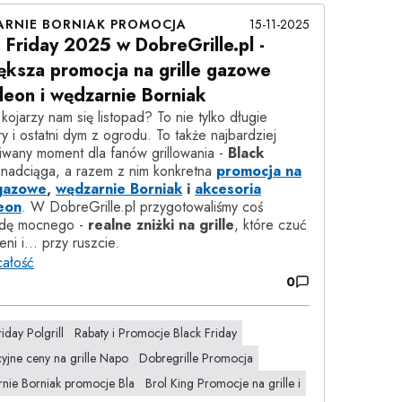
RNIE BORNIAK PROMOCJA
15-11-2025
 Friday 2025 w DobreGrille.pl -
ększa promocja na grille gazowe
eon i wędzarnie Borniak
kojarzy nam się listopad? To nie tylko długie
y i ostatni dym z ogrodu. To także najbardziej
wany moment dla fanów grillowania -
Black
nadciąga, a razem z nim konkretna
promocja na
 gazowe
,
wędzarnie Borniak
i
akcesoria
eon
. W DobreGrille.pl przygotowaliśmy coś
dę mocnego -
realne zniżki na grille
, które czuć
eni i… przy ruszcie.
całość
0
iday Polgrill
Rabaty i Promocje Black Friday
jne ceny na grille Napo
Dobregrille Promocja
nie Borniak promocje Bla
Brol King Promocje na grille i