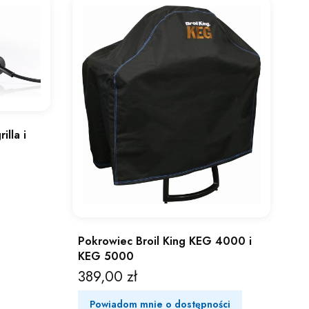
illa i
Pokrowiec Broil King KEG 4000 i
KEG 5000
389,00 zł
Cena
Powiadom mnie o dostępności