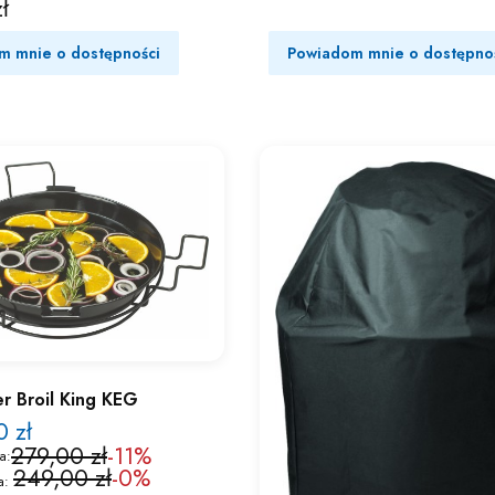
ł
m mnie o dostępności
Powiadom mnie o dostępno
r Broil King KEG
 zł
279,00 zł
-11%
a:
249,00 zł
-0%
a: