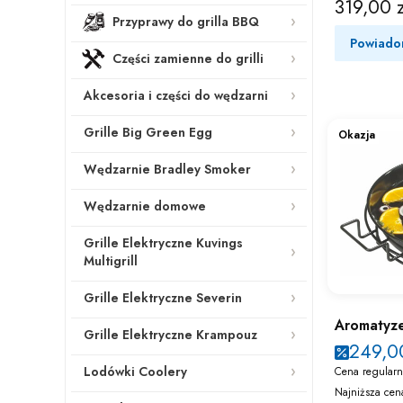
319,00 z
Cena
Przyprawy do grilla BBQ
Powiado
Części zamienne do grilli
Akcesoria i części do wędzarni
Grille Big Green Egg
Okazja
Wędzarnie Bradley Smoker
Wędzarnie domowe
Grille Elektryczne Kuvings
Multigrill
Grille Elektryczne Severin
Aromatyze
Grille Elektryczne Krampouz
249,00
Lodówki Coolery
Cena regularn
Najniższa cen