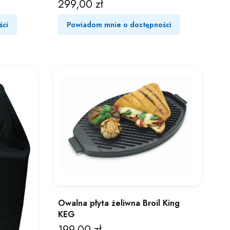
299,00 zł
Cena
ści
Powiadom mnie o dostępności
Owalna płyta żeliwna Broil King
KEG
199,00 zł
Cena