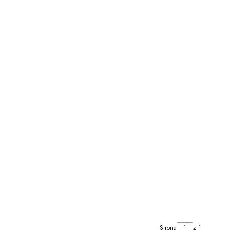
Strona
z 1