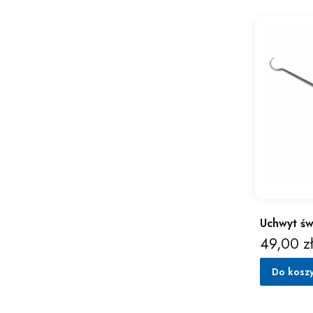
Uchwyt św
49,00 z
Cena
Do kosz