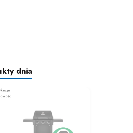
kazja
owość