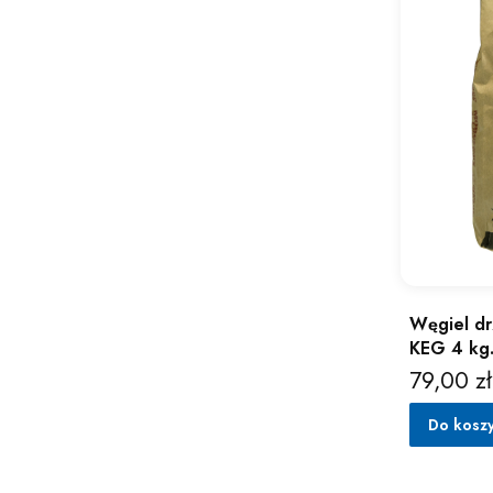
Węgiel dr
KEG 4 kg
79,00 zł
Cena
Do kosz