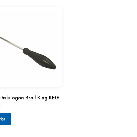
iński ogon Broil King KEG
ł
yka