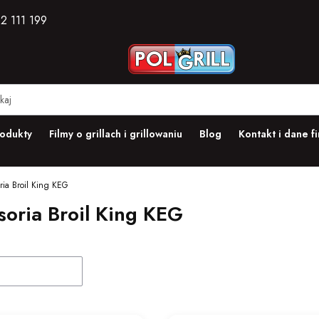
2 111 199
odukty
Filmy o grillach i grillowaniu
Blog
Kontakt i dane f
ria Broil King KEG
oria Broil King KEG
duktów