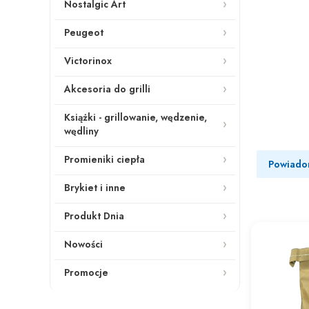
Nostalgic Art
Peugeot
Victorinox
Akcesoria do grilli
Książki - grillowanie, wędzenie,
wędliny
Promieniki ciepła
Powiado
Brykiet i inne
Produkt Dnia
Nowości
Promocje
Koniec menu