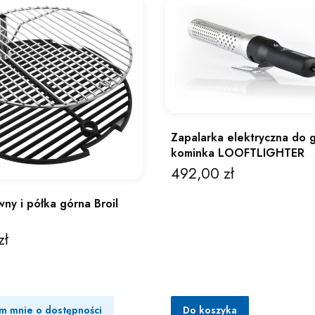
Zapalarka elektryczna do gr
kominka LOOFTLIGHTER
492,00 zł
Cena
wny i półka górna Broil
zł
m mnie o dostępności
Do koszyka