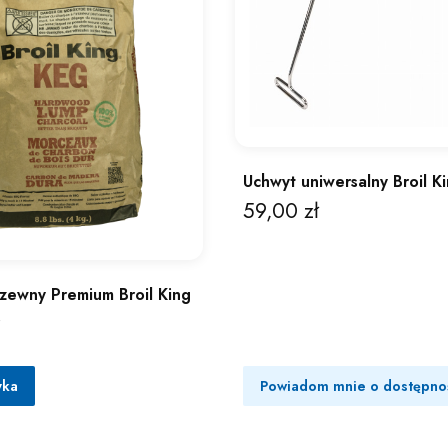
Uchwyt uniwersalny Broil K
59,00 zł
Cena
zewny Premium Broil King
.
yka
Powiadom mnie o dostępno