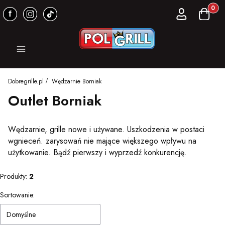
Produkt
Zaloguj się
Koszyk
Menu
Dobregrille.pl
Wędzarnie Borniak
Outlet Borniak
Wędzarnie, grille nowe i używane. Uszkodzenia w postaci
wgnieceń. zarysowań nie mające większego wpływu na
użytkowanie. Bądź pierwszy i wyprzedź konkurencję.
Produkty:
2
Lista produktów
Sortowanie:
Domyślne