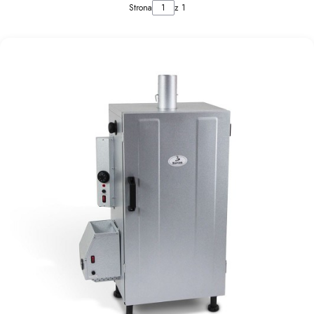
Strona
z 1