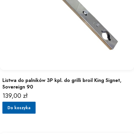
Listwa do palników 3P kpl. do grilli broil King Signet,
Sovereign 90
139,00 zł
Cena
Do koszyka