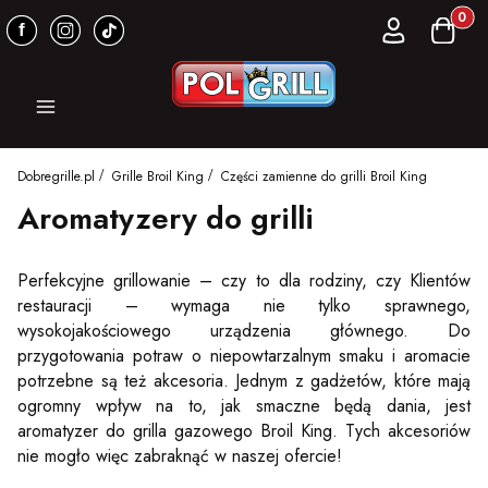
Produkt
Zaloguj się
Koszyk
Menu
Dobregrille.pl
Grille Broil King
Części zamienne do grilli Broil King
Aromatyzery do grilli
Perfekcyjne grillowanie – czy to dla rodziny, czy Klientów
restauracji – wymaga nie tylko sprawnego,
wysokojakościowego urządzenia głównego. Do
przygotowania potraw o niepowtarzalnym smaku i aromacie
potrzebne są też akcesoria. Jednym z gadżetów, które mają
ogromny wpływ na to, jak smaczne będą dania, jest
aromatyzer do grilla gazowego Broil King. Tych akcesoriów
nie mogło więc zabraknąć w naszej ofercie!