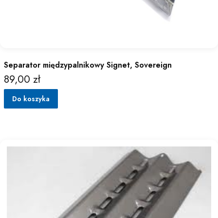
Separator międzypalnikowy Signet, Sovereign
89,00 zł
Cena
Do koszyka