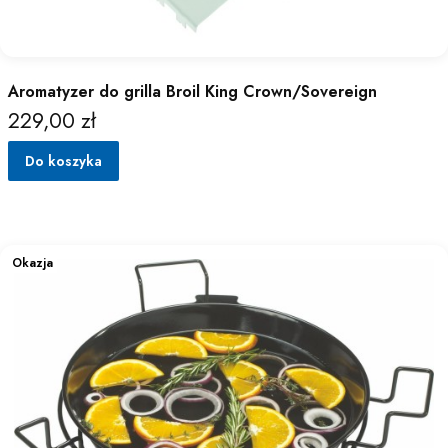
Aromatyzer do grilla Broil King Crown/Sovereign
229,00 zł
Cena
Do koszyka
Okazja