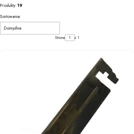
Produkty:
19
Lista produktów
Sortowanie:
Domyślne
Strona
z 1