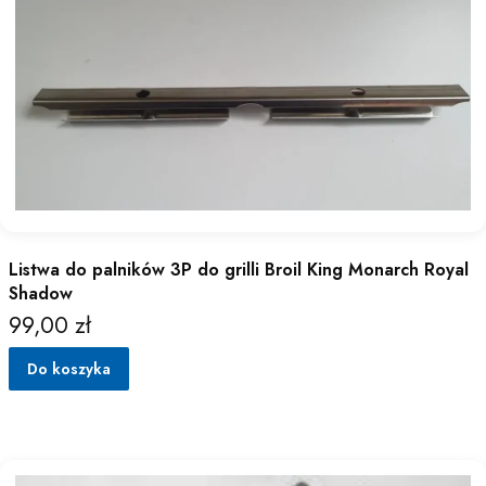
Listwa do palników 3P do grilli Broil King Monarch Royal
Shadow
99,00 zł
Cena
Do koszyka