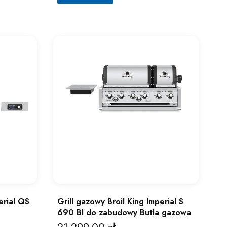
erial QS
Grill gazowy Broil King Imperial S
690 BI do zabudowy Butla gazowa
Cena