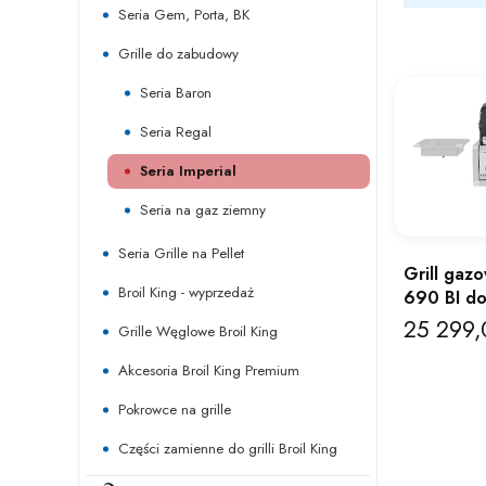
Seria Gem, Porta, BK
Grille do zabudowy
Seria Baron
Seria Regal
Seria Imperial
Seria na gaz ziemny
Seria Grille na Pellet
Grill gazo
Broil King - wyprzedaż
690 BI d
25 299,
Cena
Grille Węglowe Broil King
Akcesoria Broil King Premium
Pokrowce na grille
Części zamienne do grilli Broil King