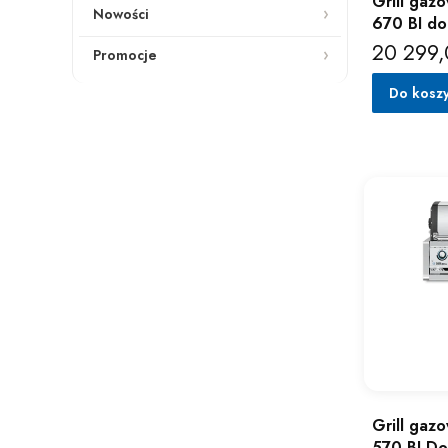
Grill gazo
Nowości
670 BI d
20 299,
Cena
Promocje
Koniec menu
Do kosz
Grill gazo
570 BI Do