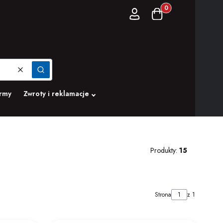
Produkty w koszyku:
Zaloguj się
Koszyk
Wyczyść
Szukaj
irmy
Zwroty i reklamacje
Produkty:
15
Strona
z 1