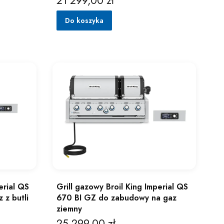
21 299,00 zł
Do koszyka
Grill gazowy Broil King Imperial QS
erial QS
670 BI GZ do zabudowy na gaz
 z butli
ziemny
25 299,00 zł
Cena