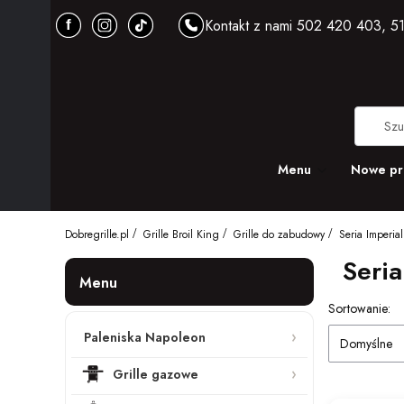
Kontakt z nami 502 420 403, 51
Menu
Nowe pr
Dobregrille.pl
Grille Broil King
Grille do zabudowy
Seria Imperial
Seria
Menu
Lista pro
Sortowanie:
Paleniska Napoleon
Domyślne
Grille gazowe