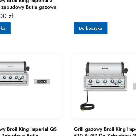
wy Broil King Imperial S
o zabudowy Butla gazowa
00 zł
yka
Do koszyka
Grill gazowy Broil King Imp
wy Broil King Imperial QS
570 BI GZ Do Zabudowy 
 Zabudowy Butla