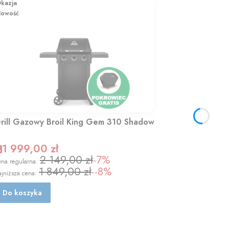
kazja
owość
rill Gazowy Broil King Gem 310 Shadow
1 999,00 zł
2 149,00 zł
-7%
na regularna:
1 849,00 zł
--8%
jniższa cena:
Do koszyka