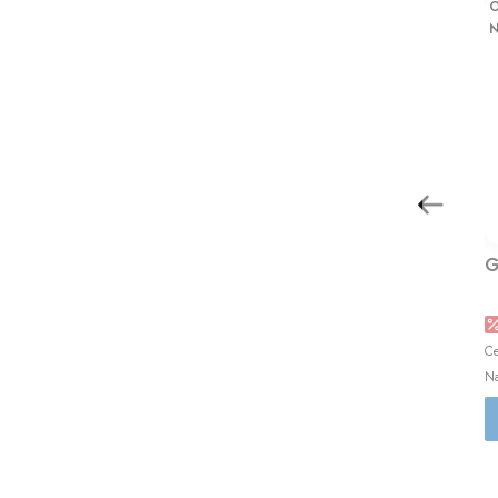
O
N
G
Ce
Na