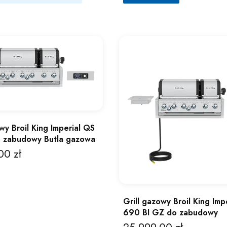
wy Broil King Imperial QS
o zabudowy Butla gazowa
00 zł
Grill gazowy Broil King Imp
690 BI GZ do zabudowy
Cena