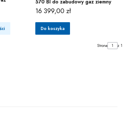
570 BI do zabudowy gaz ziemny
16 399,00 zł
Cena
ści
Do koszyka
Strona
z 1