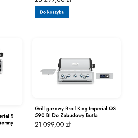
Do koszyka
Grill gazowy Broil King Imperial QS
590 BI Do Zabudowy Butla
rial S
iemny
21 099,00 zł
Cena