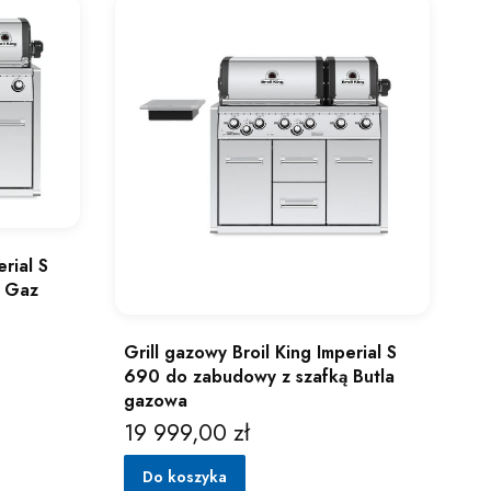
rial S
ą Gaz
Grill gazowy Broil King Imperial S
690 do zabudowy z szafką Butla
gazowa
19 999,00 zł
Cena
Do koszyka