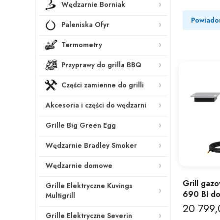
Wędzarnie Borniak
Powiado
Paleniska Ofyr
Termometry
Przyprawy do grilla BBQ
Części zamienne do grilli
Akcesoria i części do wędzarni
Grille Big Green Egg
Wędzarnie Bradley Smoker
Wędzarnie domowe
Grill gazo
Grille Elektryczne Kuvings
690 BI d
Multigrill
20 799,
Cena
Grille Elektryczne Severin