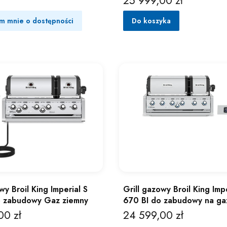
25 999,00 zł
m mnie o dostępności
Do koszyka
wy Broil King Imperial S
Grill gazowy Broil King Imp
o zabudowy Gaz ziemny
670 BI do zabudowy na gaz
00 zł
24 599,00 zł
Cena