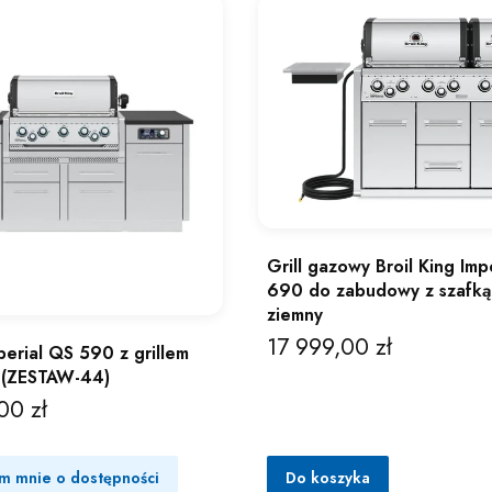
Grill gazowy Broil King Impe
690 do zabudowy z szafk
ziemny
17 999,00 zł
Cena
erial QS 590 z grillem
g (ZESTAW-44)
00 zł
m mnie o dostępności
Do koszyka