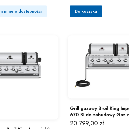
m mnie o dostępności
Do koszyka
Grill gazowy Broil King Impe
670 BI do zabudowy Gaz z
20 799,00 zł
Cena