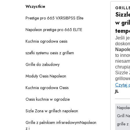
Wszystkie
GRILL
Sizzl
Prestige pro 665 VXRSIBPSS Elite
w gri
Napoleon prestige pro 665 ELITE
temp
Jeśli j
Kuchnia ogrodowa oasis
doskon
Napol
szafki systemu oasis z grillem
to inn
niesamo
Grille do zabudowy
chrupią
Sizzle
Moduły Oasis Napoleon
grillow
Czytaj 
Kuchnia ogrodowa Oasis
JL
Oasis kuchnia w ogrodzie
Napole
Sizle Zona w grillach napoleon
Grill N
Grille z palnikiem infraredowymNapoleon
grille 
z i