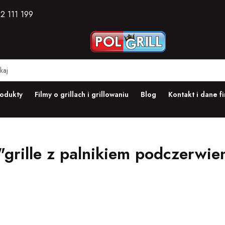
2 111 199
odukty
Filmy o grillach i grillowaniu
Blog
Kontakt i dane f
grille z palnikiem podczerwie