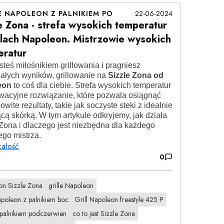
E NAPOLEON Z PALNIKIEM PO
22-06-2024
e Zona - strefa wysokich temperatur
llach Napoleon. Mistrzowie wysokich
eratur
esteś miłośnikiem grillowania i pragniesz
ałych wyników, grillowanie na
Sizzle Zona od
eon
to coś dla ciebie. Strefa wysokich temperatur
owacyjne rozwiązanie, które pozwala osiągnąć
wite rezultaty, takie jak soczyste steki z idealnie
cą skórką. W tym artykule odkryjemy, jak działa
 Zona i dlaczego jest niezbędna dla każdego
ego mistrza.
całość
0
on Sizzle Zona
grille Napoleon
apoleon z palnikiem boc
Grill Napoleon freestyle 425 P
z palnikiem podczerwien
co to jest Sizzle Zona