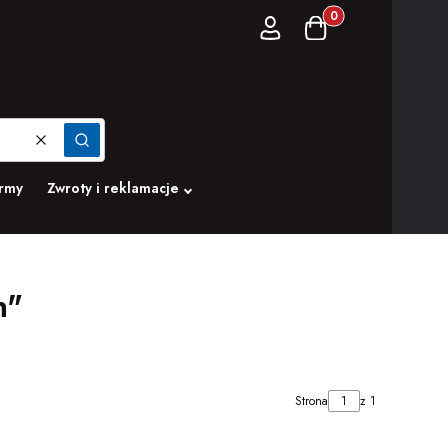
Produkty w koszyku:
Zaloguj się
Koszyk
Wyczyść
Szukaj
irmy
Zwroty i reklamacje
n"
Strona
z 1