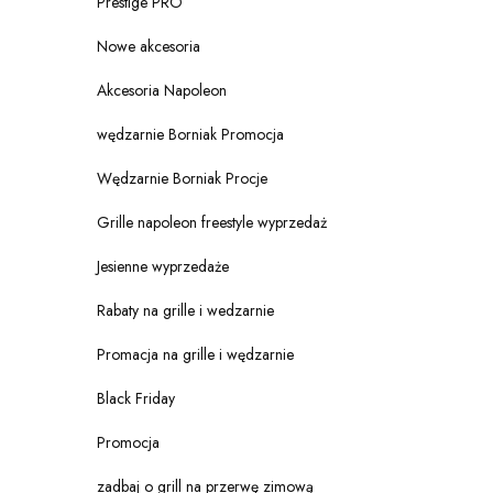
Prestige PRO
Nowe akcesoria
Akcesoria Napoleon
wędzarnie Borniak Promocja
Wędzarnie Borniak Procje
Grille napoleon freestyle wyprzedaż
Jesienne wyprzedaże
Rabaty na grille i wedzarnie
Promacja na grille i wędzarnie
Black Friday
Promocja
zadbaj o grill na przerwę zimową