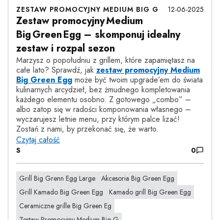
ZESTAW PROMOCYJNY MEDIUM BIG G
12-06-2025
Zestaw promocyjny Medium
Big Green Egg – skomponuj idealny
zestaw i rozpal sezon
Marzysz o popołudniu z grillem, które zapamiętasz na
całe lato? Sprawdź, jak
zestaw promocyjny Medium
Big Green Egg
może być twoim upgrade’em do świata
kulinarnych arcydzieł, bez żmudnego kompletowania
każdego elementu osobno. Z gotowego „combo” –
albo zatop się w radości komponowania własnego –
wyczarujesz letnie menu, przy którym palce lizać!
Zostań z nami, by przekonać się, że warto.
Czytaj całość
S
0
Grill Big Grenn Egg Large
Akcesoria Big Green Egg
Grill Kamado Big Green Egg
Kamado grill Big Green Egg
Ceramiczne grille Big Green Eg
Zestaw Promocyjny Medium Big G