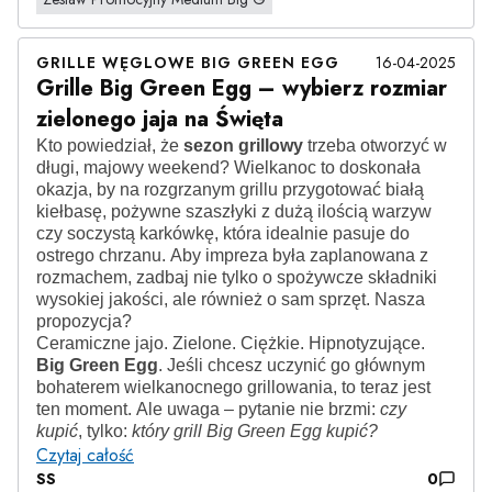
GRILLE WĘGLOWE BIG GREEN EGG
16-04-2025
Grille Big Green Egg – wybierz rozmiar
zielonego jaja na Święta
Kto powiedział, że
sezon grillowy
trzeba otworzyć w
długi, majowy weekend? Wielkanoc to doskonała
okazja, by na rozgrzanym grillu przygotować białą
kiełbasę, pożywne szaszłyki z dużą ilością warzyw
czy soczystą karkówkę, która idealnie pasuje do
ostrego chrzanu. Aby impreza była zaplanowana z
rozmachem, zadbaj nie tylko o spożywcze składniki
wysokiej jakości, ale również o sam sprzęt. Nasza
propozycja?
Ceramiczne jajo. Zielone. Ciężkie. Hipnotyzujące.
Big Green Egg
. Jeśli chcesz uczynić go głównym
bohaterem wielkanocnego grillowania, to teraz jest
ten moment. Ale uwaga – pytanie nie brzmi:
czy
kupić
, tylko:
który grill Big Green Egg kupić?
Czytaj całość
SS
0