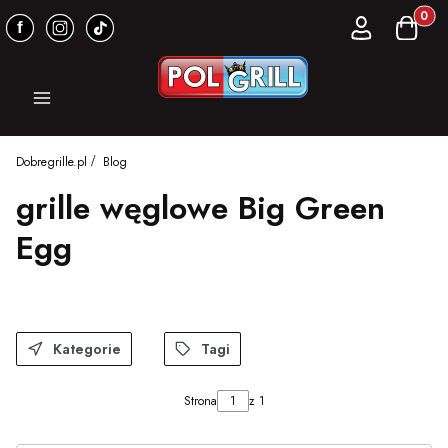
Produkt
Zaloguj się
Koszyk
Menu
Dobregrille.pl
Blog
grille węglowe Big Green
Egg
Kategorie
Tagi
Strona
z 1