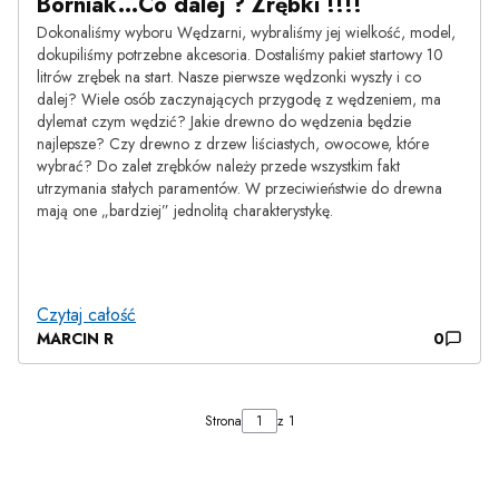
Borniak...Co dalej ? Zrębki !!!!
Dokonaliśmy wyboru Wędzarni, wybraliśmy jej wielkość, model,
dokupiliśmy potrzebne akcesoria. Dostaliśmy pakiet startowy 10
litrów zrębek na start. Nasze pierwsze wędzonki wyszły i co
dalej? Wiele osób zaczynających przygodę z wędzeniem, ma
dylemat czym wędzić? Jakie drewno do wędzenia będzie
najlepsze? Czy drewno z drzew liściastych, owocowe, które
wybrać? Do zalet zrębków należy przede wszystkim fakt
utrzymania stałych paramentów. W przeciwieństwie do drewna
mają one „bardziej” jednolitą charakterystykę.
Czytaj całość
MARCIN R
0
Strona
z 1