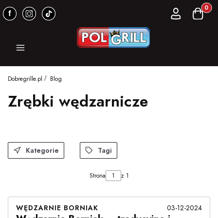
Produkt
Zaloguj się
Koszyk
Menu
Dobregrille.pl
Blog
Zrębki wędzarnicze
Kategorie
Tagi
Strona
z 1
WĘDZARNIE BORNIAK
03-12-2024