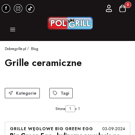
Produkt
Zaloguj się
Koszyk
Menu
Dobregrille.pl
Blog
Grille ceramiczne
Kategorie
Tagi
Strona
z 1
GRILLE WĘGLOWE BIG GREEN EGG
03-09-2024