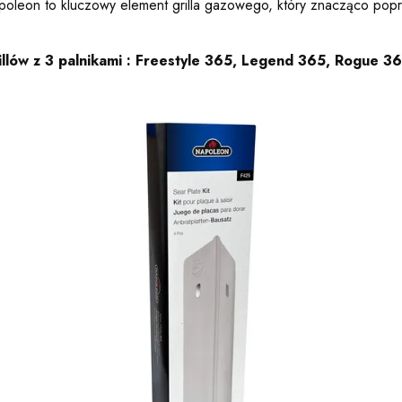
oleon to kluczowy element grilla gazowego, który znacząco popr
llów z 3 palnikami : Freestyle 365, Legend 365, Rogue 3