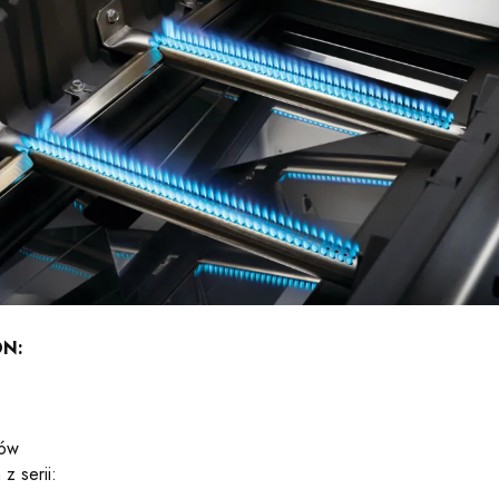
ON:
ków
z serii: