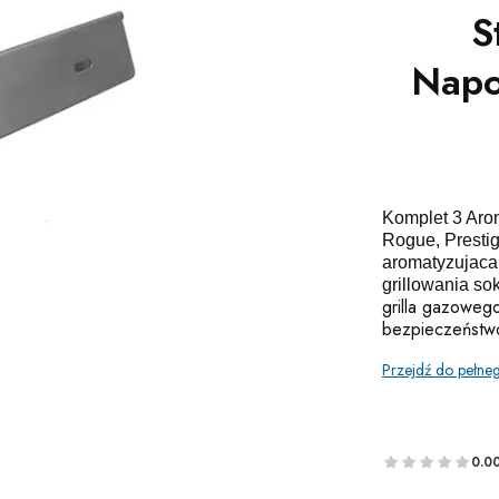
S
Napo
Komplet 3 Aro
Rogue, Prestig
aromatyzujaca 
grillowania sok
grilla gazoweg
bezpieczeństwo
Przejdź do pełne
0.0