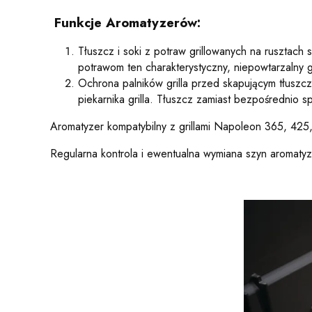
Funkcje Aromatyzerów:
Tłuszcz i soki z potraw grillowanych na rusztac
potrawom ten charakterystyczny, niepowtarzalny g
Ochrona palników grilla przed skapującym tłuszcz
piekarnika grilla. Tłuszcz zamiast bezpośrednio s
Aromatyzer kompatybilny z grillami Napoleon 365, 425,
Regularna kontrola i ewentualna wymiana szyn aromatyz