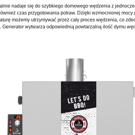
lnie nadaje się do szybkiego domowego wędzenia z jednoczesn
ię również czas przygotowania potraw. Dzięki wzmocnionej mocy
aturę możemy utrzymywać przez cały proces wędzenia, co zdec
e. Generator wytwarza odpowiednią powtarzalną ilość dymu wę