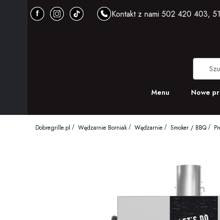
Kontakt z nami 502 420 403, 51
Menu
Nowe pr
Dobregrille.pl
Wędzarnie Borniak
Wędzarnie
Smoker / BBQ
Pr