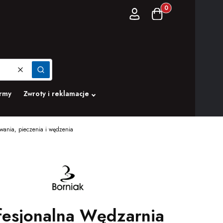
Produkty w koszyku:
Zaloguj się
Koszyk
Wyczyść
Szukaj
irmy
Zwroty i reklamacje
wania, pieczenia i wędzenia
fesjonalna Wędzarnia