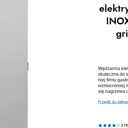
elekt
INOX
gr
Wędzarnia ele
skuteczna do 
niej firmy gast
wzmocnionej m
się nagrzewa 
Przejdź do pełne
3.78