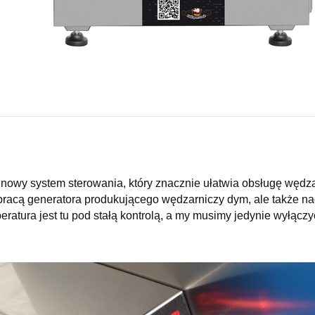
y system sterowania, który znacznie ułatwia obsługę wędzar
 pracą generatora produkującego wędzarniczy dym, ale także n
ratura jest tu pod stałą kontrolą, a my musimy jedynie wyłąc