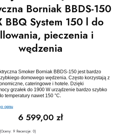
ryczna Borniak BBDS-150
 BBQ System 150 l do
illowania, pieczenia i
wędzenia
ktryczna Smoker Borniak BBDS-150 jest bardzo
szybkiego domowego wędzenia. Często korzystają z
ronomiczne, cateringowe i hotele. Dzięki
ocy grzałek do 1900 W urządzenie bardzo szybko
do temperatury nawet 150 °C.
go opisu
6 599,00 zł
Cena
(Oceny: 9 Recenzje: 0)