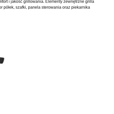
ort i jakość grillowania. Elementy zewnętrzne grilla
 półek, szafki, panela sterowania oraz piekarnika