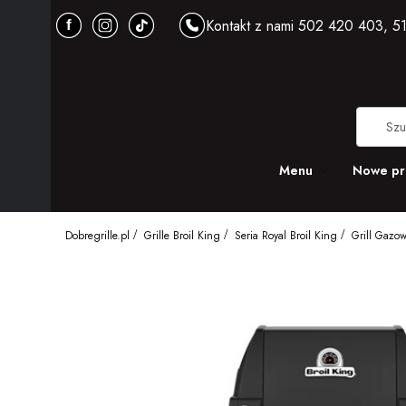
Kontakt z nami 502 420 403, 51
Menu
Nowe pr
Dobregrille.pl
Grille Broil King
Seria Royal Broil King
Grill Gaz