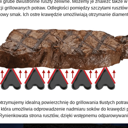
w grube dwustronne ruszty żeliwne. Możemy je znaleźć także w 
ji grillowanych potraw. Odległości pomiędzy szczytami rusztów
kowy smak. Ich ostre krawędzie umożliwiają otrzymanie diame
trzymujemy idealną powierzchnię do grillowania tłustych potra
, która umożliwia odprowadzenie nadmiaru soków do krawędzi 
. Rynienkowata strona rusztów, dzięki wstępnemu odparowywaniu