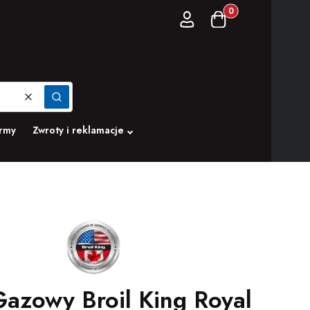
Produkty w koszyku:
Zaloguj się
Koszyk
Wyczyść
Szukaj
irmy
Zwroty i reklamacje
 Gazowy Broil King Royal