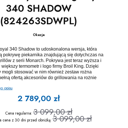
340 SHADOW
(824263SDWPL)
Okazja
Royal 340 Shadow to udoskonalona wersja, która
ą pokrywę piekarnika znajdującą się dotychczas na
illów z serii Monarch. Pokrywa jest teraz wyższa i
iększy termometr i logo firmy Broil King. Dzięki
 mogli stosować w nim również zestaw rożna
ełną ofertą akcesoriów do grillowania na rożnie
go opisu
2 789,00 zł
3 099,00 zł
Cena regularna:
3 099,00 zł
a cena z 30 dni przed obniżką: