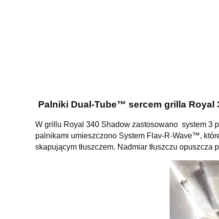
Palniki Dual-Tube™ sercem grilla Roya
W grillu Royal 340 Shadow zastosowano system 3 po
palnikami umieszczono System Flav-R-Wave™, które
skapującym tłuszczem. Nadmiar tłuszczu opuszcza piek