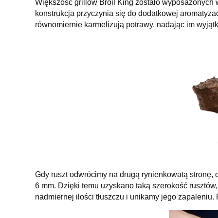
Większość grillów Broil King zostało wyposażonych 
konstrukcja przyczynia się do dodatkowej aromatyzac
równomiernie karmelizują potrawy, nadając im wyjąt
Gdy ruszt odwrócimy na drugą rynienkowatą stronę, o
6 mm. Dzięki temu uzyskano taką szerokość rusztów
nadmiernej ilości tłuszczu i unikamy jego zapaleniu