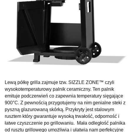
Lewą półkę grilla zajmuje tzw. SIZZLE ZONE™ czyli
wysokotemperaturowy palnik ceramiczny. Ten palnik
emituje podczerwień co zapewnia temperatury sięgające
900°C. Z pewnością przygotujemy na nim genialne steki z
pyszną glazurowaną skórką. Przykryty jest stalowym
rusztem który gwarantuje wysoką trwałość, odporność i
łatwe czyszczenie po grillowaniu. Mała odległość palnika
od rusztu grillowego umożliwia i ułatwia nam perfekcyjne