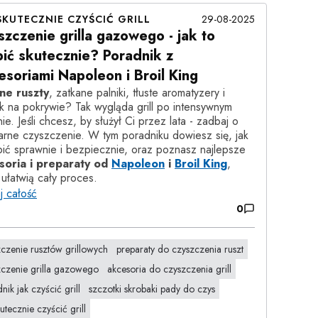
SKUTECZNIE CZYŚCIĆ GRILL
29-08-2025
szczenie grilla gazowego - jak to
bić skutecznie? Poradnik z
esoriami Napoleon i Broil King
ne ruszty
, zatkane palniki, tłuste aromatyzery i
k na pokrywie? Tak wygląda grill po intensywnym
ie. Jeśli chcesz, by służył Ci przez lata - zadbaj o
arne czyszczenie. W tym poradniku dowiesz się, jak
bić sprawnie i bezpiecznie, oraz poznasz najlepsze
soria i preparaty od
Napoleon
i
Broil King
,
 ułatwią cały proces.
j całość
0
czenie rusztów grillowych
preparaty do czyszczenia ruszt
zczenie grilla gazowego
akcesoria do czyszczenia grill
nik jak czyścić grill
szczotki skrobaki pady do czys
kutecznie czyścić grill