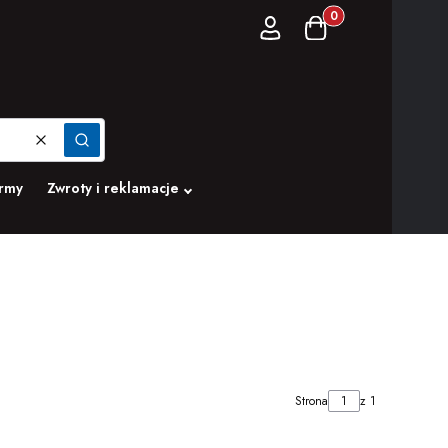
Produkty w koszyku:
Zaloguj się
Koszyk
Wyczyść
Szukaj
irmy
Zwroty i reklamacje
Strona
z 1