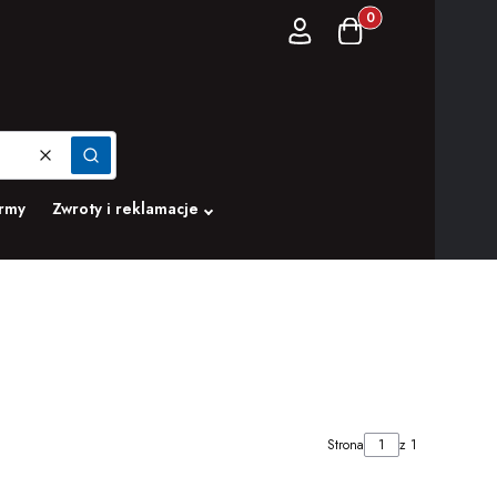
Produkty w koszyku:
Zaloguj się
Koszyk
Wyczyść
Szukaj
irmy
Zwroty i reklamacje
Strona
z 1