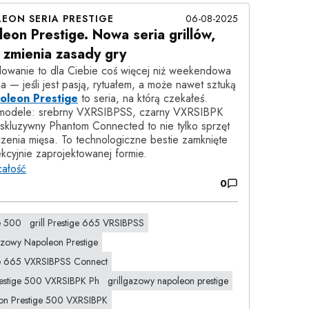
EON SERIA PRESTIGE
06-08-2025
eon Prestige. Nowa seria grillów,
 zmienia zasady gry
rillowanie to dla Ciebie coś więcej niż weekendowa
a — jeśli jest pasją, rytuałem, a może nawet sztuką
oleon Prestige
to seria, na którą czekałeś.
odele: srebrny VXRSIBPSS, czarny VXRSIBPK
skluzywny Phantom Connected to nie tylko sprzęt
zenia mięsa. To technologiczne bestie zamknięte
kcyjnie zaprojektowanej formie.
całość
0
e 500
grill Prestige 665 VRSIBPSS
azowy Napoleon Prestige
ge 665 VXRSIBPSS Connect
restige 500 VXRSIBPK Ph
grillgazowy napoleon prestige
on Prestige 500 VXRSIBPK