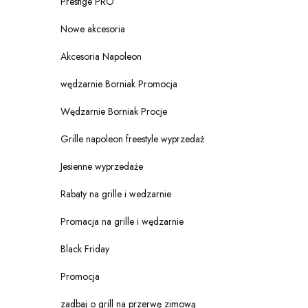
Prestige PRO
Nowe akcesoria
Akcesoria Napoleon
wędzarnie Borniak Promocja
Wędzarnie Borniak Procje
Grille napoleon freestyle wyprzedaż
Jesienne wyprzedaże
Rabaty na grille i wedzarnie
Promacja na grille i wędzarnie
Black Friday
Promocja
zadbaj o grill na przerwę zimową