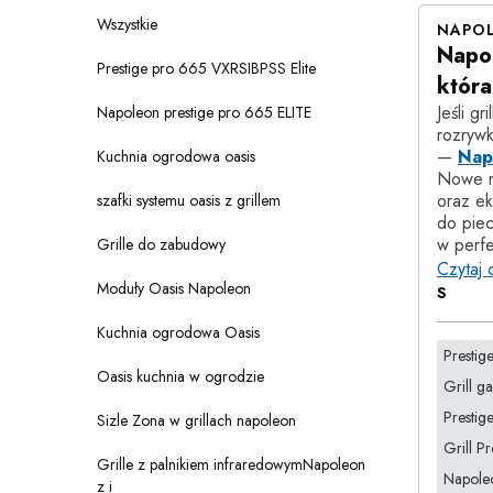
Wszystkie
NAPOL
Napol
Prestige pro 665 VXRSIBPSS Elite
która
Jeśli g
Napoleon prestige pro 665 ELITE
rozrywk
—
Nap
Kuchnia ogrodowa oasis
Nowe m
oraz ek
szafki systemu oasis z grillem
do piec
w perfe
Grille do zabudowy
Czytaj 
Moduły Oasis Napoleon
S
Kuchnia ogrodowa Oasis
Prestig
Oasis kuchnia w ogrodzie
Grill g
Presti
Sizle Zona w grillach napoleon
Grill P
Grille z palnikiem infraredowymNapoleon
Napole
z i