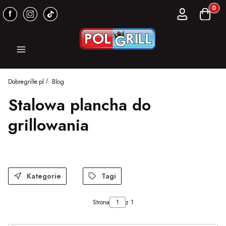
Produkt
Zaloguj się
Koszyk
Menu
Dobregrille.pl
Blog
Stalowa plancha do
grillowania
Kategorie
Tagi
Strona
z 1