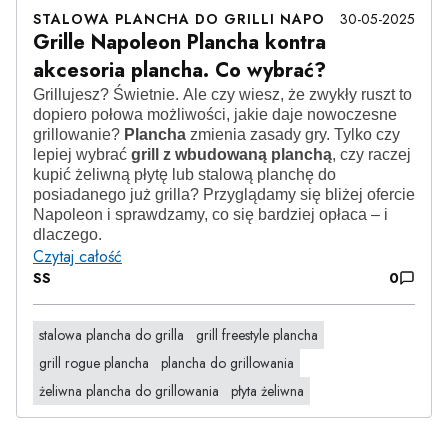
STALOWA PLANCHA DO GRILLI NAPO
30-05-2025
Grille Napoleon Plancha kontra
akcesoria plancha. Co wybrać?
Grillujesz? Świetnie. Ale czy wiesz, że zwykły ruszt to
dopiero połowa możliwości, jakie daje nowoczesne
grillowanie?
Plancha
zmienia zasady gry. Tylko czy
lepiej wybrać
grill z wbudowaną planchą
, czy raczej
kupić żeliwną płytę lub stalową planchę do
posiadanego już grilla? Przyglądamy się bliżej ofercie
Napoleon i sprawdzamy, co się bardziej opłaca – i
dlaczego.
Czytaj całość
SS
0
stalowa plancha do grilla
grill freestyle plancha
grill rogue plancha
plancha do grillowania
żeliwna plancha do grillowania
płyta żeliwna