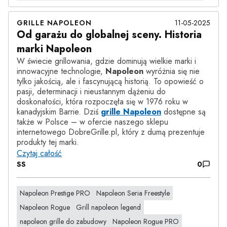
GRILLE NAPOLEON
11-05-2025
Od garażu do globalnej sceny. Historia
marki Napoleon
W świecie grillowania, gdzie dominują wielkie marki i
innowacyjne technologie,
Napoleon
wyróżnia się nie
tylko jakością, ale i fascynującą historią. To opowieść o
pasji, determinacji i nieustannym dążeniu do
doskonałości, która rozpoczęła się w 1976 roku w
kanadyjskim Barrie. Dziś
grille Napoleon
dostępne są
także w Polsce – w ofercie naszego sklepu
internetowego DobreGrille.pl, który z dumą prezentuje
produkty tej marki.
Czytaj całość
SS
0
Napoleon Prestige PRO
Napoleon Seria Freestyle
Napoleon Rogue
Grill napoleon legend
napoleon grille do zabudowy
Napoleon Rogue PRO