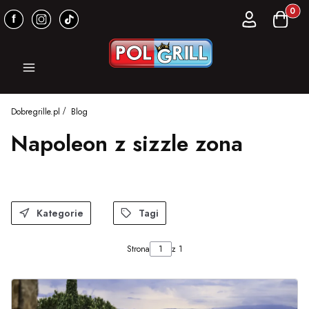
Produkt
Zaloguj się
Koszyk
Menu
Dobregrille.pl
Blog
Napoleon z sizzle zona
Kategorie
Tagi
Strona
z 1