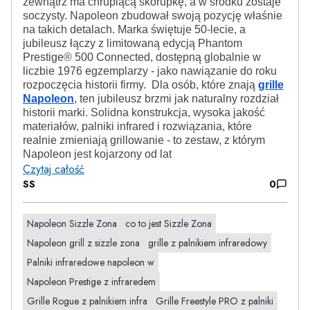
zewnątrz ma chrupiącą skorupkę, a w środku zostaje
soczysty. Napoleon zbudował swoją pozycję właśnie
na takich detalach. Marka świętuje 50-lecie, a
jubileusz łączy z limitowaną edycją Phantom
Prestige® 500 Connected, dostępną globalnie w
liczbie 1976 egzemplarzy - jako nawiązanie do roku
rozpoczęcia historii firmy. Dla osób, które znają
grille
Napoleon
, ten jubileusz brzmi jak naturalny rozdział
historii marki. Solidna konstrukcja, wysoka jakość
materiałów, palniki infrared i rozwiązania, które
realnie zmieniają grillowanie - to zestaw, z którym
Napoleon jest kojarzony od lat
Czytaj całość
SS
0
Napoleon Sizzle Zona
co to jest Sizzle Zona
Napoleon grill z sizzle zona
grille z palnikiem infraredowy
Palniki infraredowe napoleon w
Napoleon Prestige z infraredem
Grille Rogue z palnikiem infra
Grille Freestyle PRO z palniki