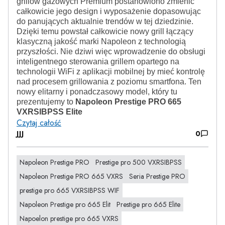
grillów gazowych Premium postanowiono zmienić
całkowicie jego design i wyposażenie dopasowując
do panujących aktualnie trendów w tej dziedzinie.
Dzięki temu powstał całkowicie nowy grill łączący
klasyczną jakość marki Napoleon z technologią
przyszłości. Nie dziwi więc wprowadzenie do obsługi
inteligentnego sterowania grillem opartego na
technologii WiFi z aplikacji mobilnej by mieć kontrolę
nad procesem grillowania z poziomu smartfona. Ten
nowy elitarny i ponadczasowy model, który tu
prezentujemy to
Napoleon Prestige PRO 665
VXRSIBPSS Elite
Czytaj całość
JJJ
0
Napoleon Prestige PRO
Prestige pro 500 VXRSIBPSS
Napoleon Prestige PRO 665 VXRS
Seria Prestige PRO
prestige pro 665 VXRSIBPSS WIF
Napoleon Prestige pro 665 Elit
Prestige pro 665 Elite
Napoelon prestige pro 665 VXRS