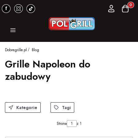
Produkt
Zaloguj się
Koszyk
Menu
Dobregrille.pl
Blog
Grille Napoleon do
zabudowy
Kategorie
Tagi
Strona
z 1