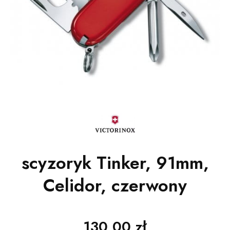
scyzoryk Tinker, 91mm,
Celidor, czerwony
130,00 zł
Cena