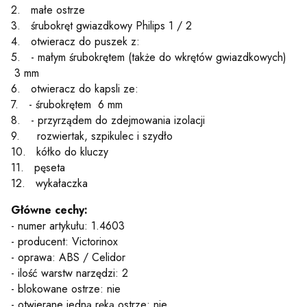
2. małe ostrze
3. śrubokręt gwiazdkowy Philips 1 / 2
4. otwieracz do puszek z:
5. - małym śrubokrętem (także do wkrętów gwiazdkowych)
3 mm
6. otwieracz do kapsli ze:
7. - śrubokrętem 6 mm
8. - przyrządem do zdejmowania izolacji
9.
rozwiertak, szpikulec i szydło
10. kółko do kluczy
11. pęseta
12. wykałaczka
Główne cechy:
- numer artykułu: 1.4603
- producent: Victorinox
- oprawa: ABS / Celidor
- ilość warstw narzędzi: 2
- blokowane ostrze: nie
- otwierane jedną ręką ostrze: nie