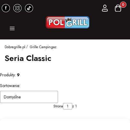
Produkt
Zaloguj się
Koszyk
Menu
Dobregrille.pl
Grille Campingaz
Seria Classic
Produkty:
9
Lista produktów
Sortowanie:
Domyślne
Strona
z 1