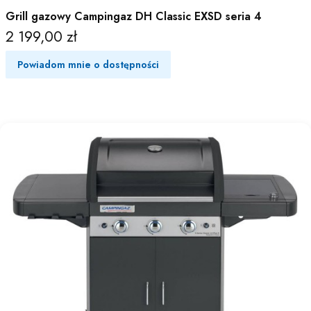
Grill gazowy Campingaz DH Classic EXSD seria 4
2 199,00 zł
Cena
Powiadom mnie o dostępności