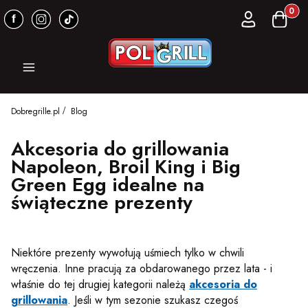
Produkt
Zaloguj się
Koszyk
Menu
Dobregrille.pl
Blog
Akcesoria do grillowania
Napoleon, Broil King i Big
Green Egg idealne na
świąteczne prezenty
Niektóre prezenty wywołują uśmiech tylko w chwili
wręczenia. Inne pracują za obdarowanego przez lata - i
właśnie do tej drugiej kategorii należą
akcesoria do
grillowania
. Jeśli w tym sezonie szukasz czegoś