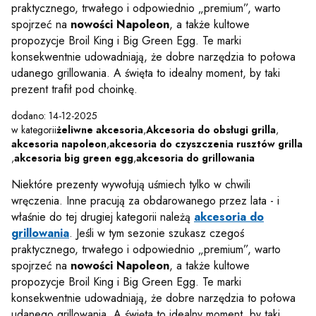
praktycznego, trwałego i odpowiednio „premium”, warto
spojrzeć na
nowości Napoleon
, a także kultowe
propozycje Broil King i Big Green Egg. Te marki
konsekwentnie udowadniają, że dobre narzędzia to połowa
udanego grillowania. A święta to idealny moment, by taki
prezent trafił pod choinkę.
dodano: 14-12-2025
w kategorii
żeliwne akcesoria
,
Akcesoria do obsługi grilla
,
akcesoria napoleon
,
akcesoria do czyszczenia rusztów grilla
,
akcesoria big green egg
,
akcesoria do grillowania
Niektóre prezenty wywołują uśmiech tylko w chwili
wręczenia. Inne pracują za obdarowanego przez lata - i
właśnie do tej drugiej kategorii należą
akcesoria do
grillowania
. Jeśli w tym sezonie szukasz czegoś
praktycznego, trwałego i odpowiednio „premium”, warto
spojrzeć na
nowości Napoleon
, a także kultowe
propozycje Broil King i Big Green Egg. Te marki
konsekwentnie udowadniają, że dobre narzędzia to połowa
udanego grillowania. A święta to idealny moment, by taki