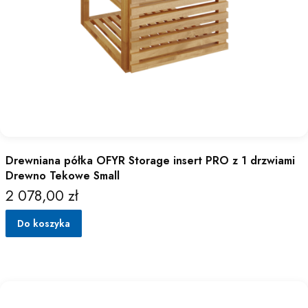
Drewniana półka OFYR Storage insert PRO z 1 drzwiami
Drewno Tekowe Small
2 078,00 zł
Cena
Do koszyka