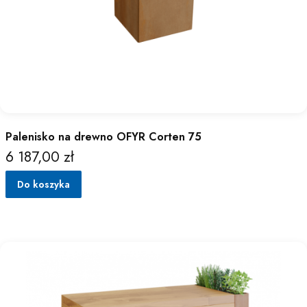
Palenisko na drewno OFYR Corten 75
6 187,00 zł
Cena
Do koszyka