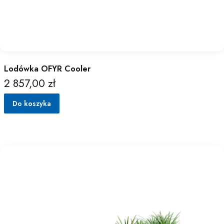
Lodówka OFYR Cooler
2 857,00 zł
Cena
Do koszyka