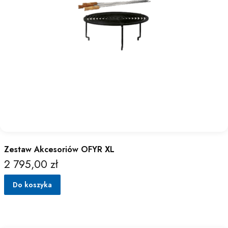
Zestaw Akcesoriów OFYR XL
2 795,00 zł
Cena
Do koszyka