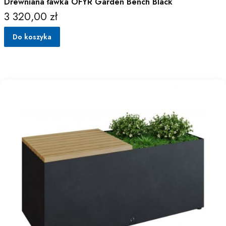
Drewniana ławka OFYR Garden Bench Black
3 320,00 zł
Cena
Do koszyka