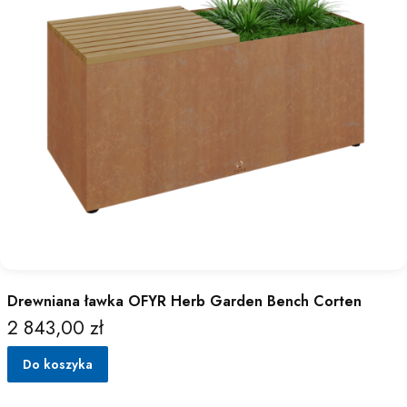
Drewniana ławka OFYR Herb Garden Bench Corten
2 843,00 zł
Cena
Do koszyka