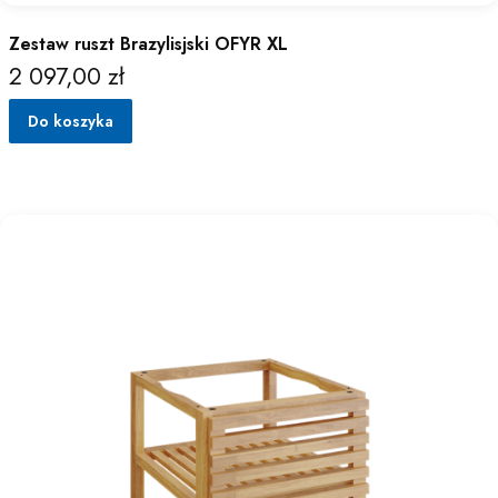
Zestaw ruszt Brazylisjski OFYR XL
2 097,00 zł
Cena
Do koszyka