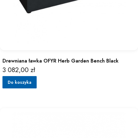
Drewniana ławka OFYR Herb Garden Bench Black
3 082,00 zł
Cena
Do koszyka