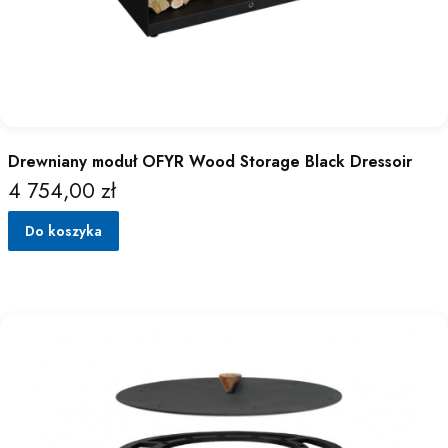
Drewniany moduł OFYR Wood Storage Black Dressoir
4 754,00 zł
Cena
Do koszyka