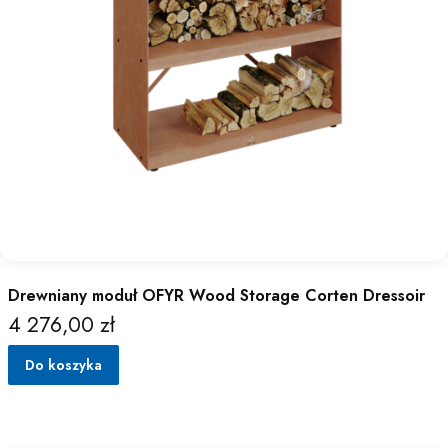
Drewniany moduł OFYR Wood Storage Corten Dressoir
4 276,00 zł
Cena
Do koszyka