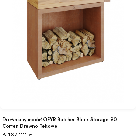
Drewniany moduł OFYR Butcher Block Storage 90
Corten Drewno Tekowe
6 187,00 zł
Cena