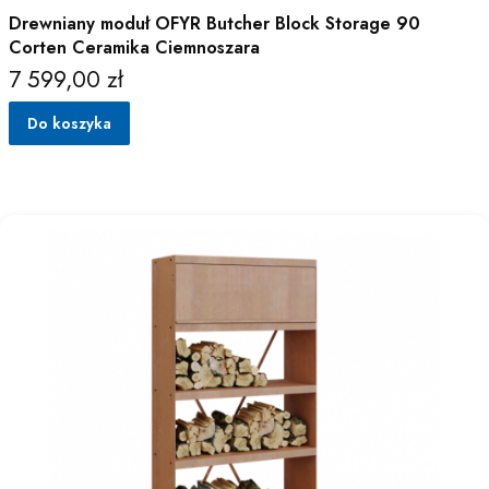
Drewniany moduł OFYR Butcher Block Storage 90
Corten Ceramika Ciemnoszara
7 599,00 zł
Cena
Do koszyka