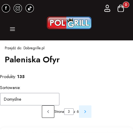
Produkt
Zaloguj się
Koszyk
Menu
Przejdź do:
Dobregrille.pl
Paleniska Ofyr
Produkty:
135
Lista produktów
Sortowanie:
Domyślne
Strona
z 6
Poprzednie produkty
Następne produkty