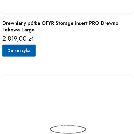
Drewniany półka OFYR Storage insert PRO Drewno
Tekowe Large
2 819,00 zł
Cena
Do koszyka