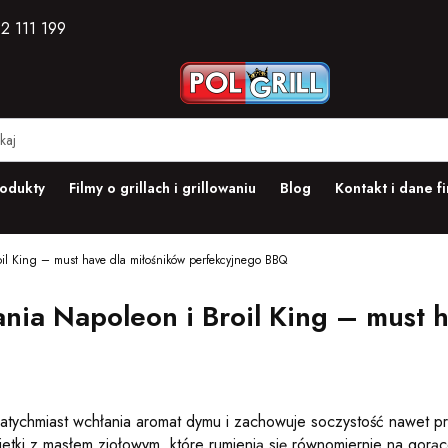
2 111 199
odukty
Filmy o grillach i grillowaniu
Blog
Kontakt i dane f
roil King – must have dla miłośników perfekcyjnego BBQ
ania Napoleon i Broil King – must 
e natychmiast wchłania aromat dymu i zachowuje soczystość nawet 
tki z masłem ziołowym, które rumienią się równomiernie na gorąc