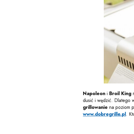
Napoleon
i
Broil King
r
dusić i wędzić. Dlatego 
grillowanie
na poziom p
www.dobregrille.pl
. K