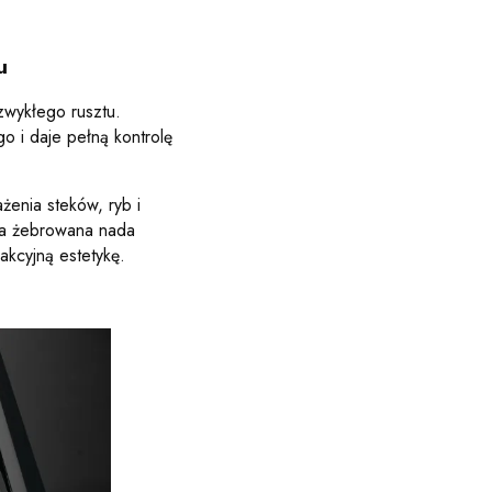
u
zwykłego rusztu.
o i daje pełną kontrolę
żenia steków, ryb i
rona żebrowana nada
akcyjną estetykę.