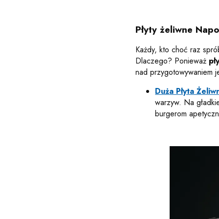
Płyty żeliwne Napo
Każdy, kto choć raz spró
Dlaczego? Ponieważ
pł
nad przygotowywaniem j
Duża Płyta Żeliw
warzyw. Na gładkiej
burgerom apetyczny