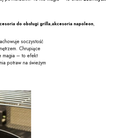
cesoria do obsługi grilla
,
akcesoria napoleon
,
 zachowuje soczystość
wnętrzem. Chrupiące
e magia – to efekt
nia potraw na świeżym