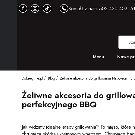
Kontakt z nami 502 420 403, 51
Menu
Nowe pr
Dobregrille.pl
Blog
Żeliwne akcesoria do grillowania Napoleon i B
Żeliwne akcesoria do grillow
perfekcyjnego BBQ
Jak widzimy idealne etapy grillowania? To mięso, któr
chrupiącą skórką i kremowym wnętrzem. Chrupiące bagie