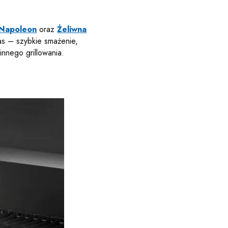
 Napoleon
oraz
Żeliwna
pas – szybkie smażenie,
innego grillowania.