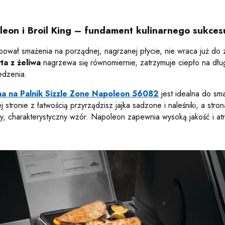
leon i Broil King – fundament kulinarnego sukces
bował smażenia na porządnej, nagrzanej płycie, nie wraca już do 
yta z żeliwa
nagrzewa się równomiernie, zatrzymuje ciepło na dług
edzenia.
na na Palnik Sizzle Zone Napoleon 56082
jest idealna do sma
 stronie z łatwością przyrządzisz jajka sadzone i naleśniki, a st
, charakterystyczny wzór. Napoleon zapewnia wysoką jakość i atr