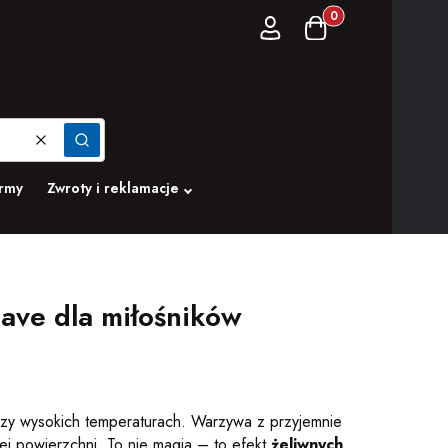
Produkty w koszyku:
Zaloguj się
Koszyk
Wyczyść
Szukaj
irmy
Zwroty i reklamacje
have dla miłośników
przy wysokich temperaturach. Warzywa z przyjemnie
ej powierzchni. To nie magia – to efekt
żeliwnych