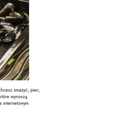
j chcesz smażyć, piec,
 które wynoszą
ie internetowym