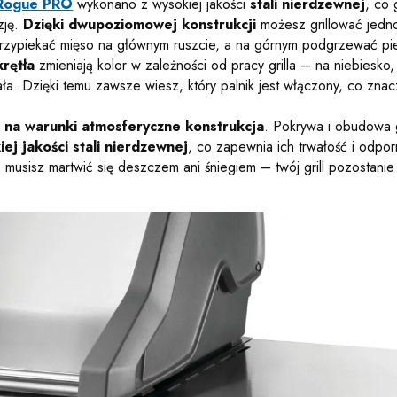
h Rogue PRO
wykonano z wysokiej jakości
stali nierdzewnej
, co 
zję.
Dzięki dwupoziomowej konstrukcji
możesz grillować jedn
rzypiekać mięso na głównym ruszcie, a na górnym podgrzewać pi
rętła
zmieniają kolor w zależności od pracy grilla – na niebiesko,
ła. Dzięki temu zawsze wiesz, który palnik jest włączony, co zna
 na warunki atmosferyczne konstrukcja
. Pokrywa i obudowa 
ej jakości stali nierdzewnej
, co zapewnia ich trwałość i odpo
 musisz martwić się deszczem ani śniegiem – twój grill pozostanie