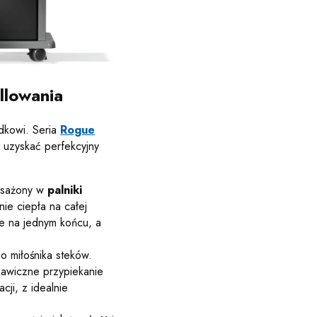
llowania
dkowi. Seria
Rogue
i uzyskać perfekcyjny
posażony w
palniki
ie ciepła na całej
ne na jednym końcu, a
o miłośnika steków.
kawiczne przypiekanie
cji, z idealnie