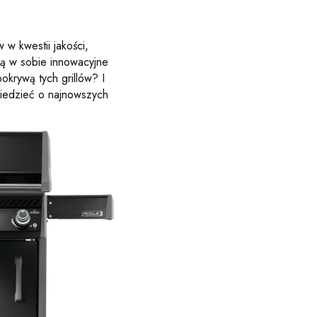
 w kwestii jakości,
zą w sobie innowacyjne
okrywą tych grillów? I
wiedzieć o najnowszych