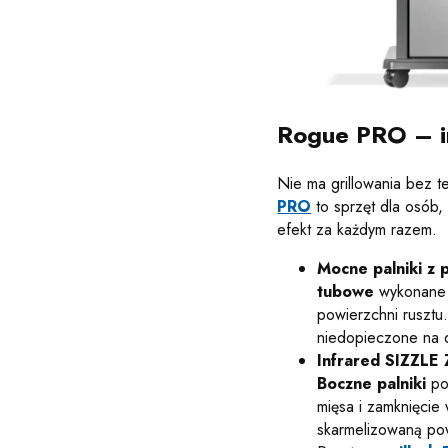
Rogue PRO – in
Nie ma grillowania bez t
PRO
to sprzęt dla osób,
efekt za każdym razem.
Mocne palniki z 
tubowe
wykonane z
powierzchni rusztu
niedopieczone na 
Infrared SIZZL
Boczne palniki
po
mięsa i zamknięcie 
skarmelizowaną pow