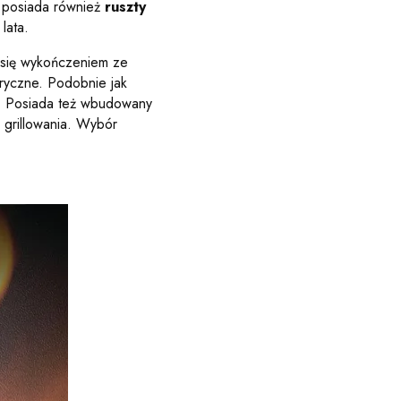
l posiada również
ruszty
lata.
a się wykończeniem ze
eryczne. Podobnie jak
™. Posiada też wbudowany
grillowania. Wybór