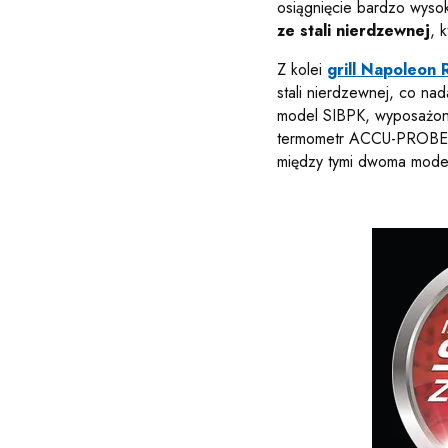
osiągnięcie bardzo wyso
ze stali nierdzewnej
, 
Z kolei
grill Napoleo
stali nierdzewnej, co na
model SIBPK, wyposażony
termometr ACCU-PROBE™, 
między tymi dwoma model