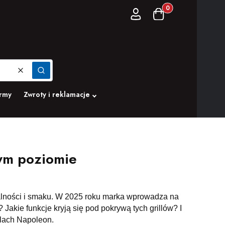
Produkty w koszyku:
Zaloguj się
Koszyk
Wyczyść
Szukaj
irmy
Zwroty i reklamacje
ym poziomie
nalności i smaku. W 2025 roku marka wprowadza na
Jakie funkcje kryją się pod pokrywą tych grillów? I
llach Napoleon.