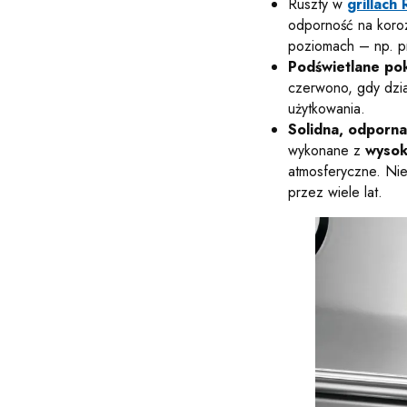
Ruszty w
grillac
odporność na koro
poziomach – np. p
Podświetlane pok
czerwono, gdy dzia
użytkowania.
Solidna, odporna
wykonane z
wysoki
atmosferyczne. Nie
przez wiele lat.