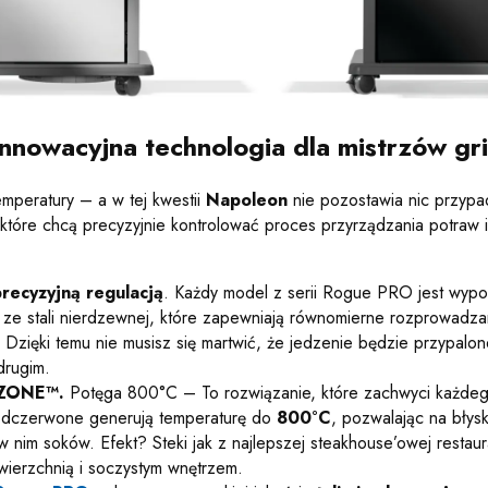
nowacyjna technologia dla mistrzów gri
emperatury – a w tej kwestii
Napoleon
nie pozostawia nic przypa
 które chcą precyzyjnie kontrolować proces przyrządzania potraw 
precyzyjną regulacją
. Każdy model z serii Rogue PRO jest wy
e stali nierdzewnej, które zapewniają równomierne rozprowadzan
. Dzięki temu nie musisz się martwić, że jedzenie będzie przypalo
drugim.
E ZONE™.
Potęga 800°C – To rozwiązanie, które zachwyci każdeg
dczerwone generują temperaturę do
800°C
, pozwalając na błys
w nim soków. Efekt? Steki jak z najlepszej steakhouse’owej restaura
ierzchnią i soczystym wnętrzem.