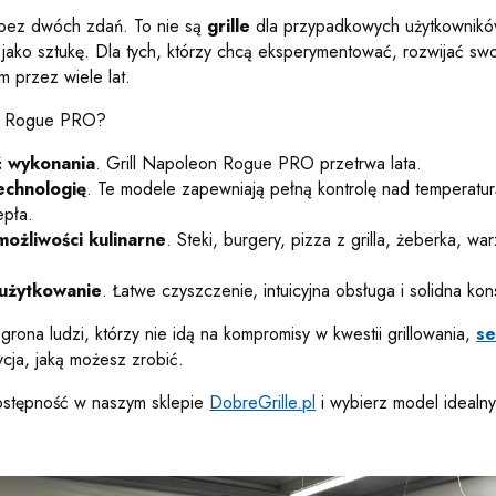
 bez dwóch zdań. To nie są
grille
dla przypadkowych użytkowników.
ie jako sztukę. Dla tych, którzy chcą eksperymentować, rozwijać swo
 przez wiele lat.
ąc Rogue PRO?
ć wykonania
. Grill Napoleon Rogue PRO przetrwa lata.
chnologię
. Te modele zapewniają pełną kontrolę nad temperatu
epła.
ożliwości kulinarne
. Steki, burgery, pizza z grilla, żeberka, w
użytkowanie
. Łatwe czyszczenie, intuicyjna obsługa i solidna kon
grona ludzi, którzy nie idą na kompromisy w kwestii grillowania,
se
ycja, jaką możesz zrobić.
ostępność w naszym sklepie
DobreGrille.pl
i wybierz model idealny 