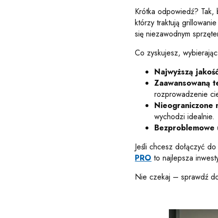
Krótka odpowiedź? Tak,
którzy traktują grillowan
się niezawodnym sprzętem
Co zyskujesz, wybieraj
Najwyższą jakoś
Zaawansowaną te
rozprowadzenie ci
Nieograniczone m
wychodzi idealnie.
Bezproblemowe 
Jeśli chcesz dołączyć do 
PRO
to najlepsza inwest
Nie czekaj – sprawdź d