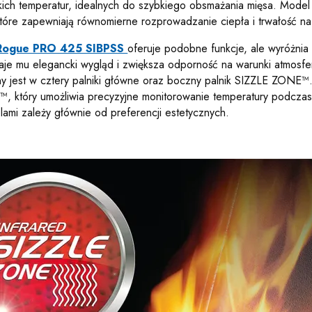
kich temperatur, idealnych do szybkiego obsmażania mięsa. Mode
które zapewniają równomierne rozprowadzanie ciepła i trwałość na 
n Rogue PRO 425 SIBPSS
oferuje podobne funkcje, ale wyróżni
daje mu elegancki wygląd i zwiększa odporność na warunki atmosf
 jest w cztery palniki główne oraz boczny palnik SIZZLE ZONE
który umożliwia precyzyjne monitorowanie temperatury podczas 
ami zależy głównie od preferencji estetycznych.