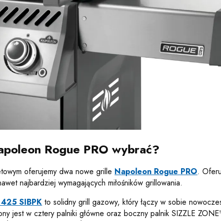
apoleon Rogue PRO wybrać?
etowym oferujemy dwa nowe grille
Napoleon Rogue PRO
. Ofer
nawet najbardziej wymagających miłośników grillowania.
 425 SIBPK
to solidny grill gazowy, który łączy w sobie nowocz
ny jest w cztery palniki główne oraz boczny palnik SIZZLE ZONE™