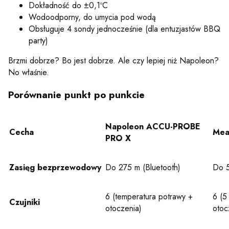
Dokładność do ±0,1ºC
Wodoodporny, do umycia pod wodą
Obsługuje 4 sondy jednocześnie (dla entuzjastów BBQ
party)
Brzmi dobrze? Bo jest dobrze. Ale czy lepiej niż Napoleon?
No właśnie.
Porównanie punkt po punkcie
Napoleon ACCU-PROBE
Cecha
Mea
PRO X
Zasięg bezprzewodowy
Do 275 m (Bluetooth)
Do 5
6 (temperatura potrawy +
6 (5
Czujniki
otoczenia)
otoc