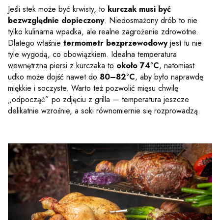
Jeśli stek może być krwisty, to
kurczak musi być
bezwzględnie dopieczony
. Niedosmażony drób to nie
tylko kulinarna wpadka, ale realne zagrożenie zdrowotne.
Dlatego właśnie
termometr bezprzewodowy
jest tu nie
tyle wygodą, co obowiązkiem. Idealna temperatura
wewnętrzna piersi z kurczaka to
około 74°C
, natomiast
udko może dojść nawet do
80–82°C
, aby było naprawdę
miękkie i soczyste. Warto też pozwolić mięsu chwilę
„odpocząć” po zdjęciu z grilla — temperatura jeszcze
delikatnie wzrośnie, a soki równomiernie się rozprowadzą.