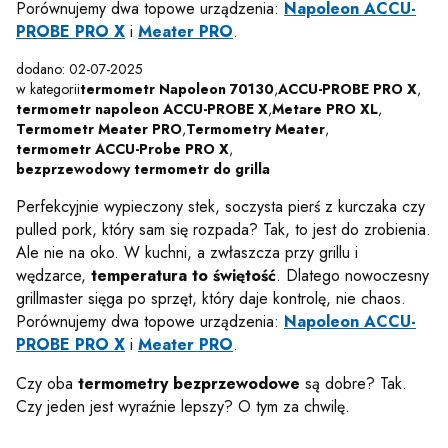
Porównujemy dwa topowe urządzenia:
Napoleon ACCU-
PROBE PRO X
i
Meater PRO
.
dodano: 02-07-2025
w kategorii
termometr Napoleon 70130
,
ACCU-PROBE PRO X
,
termometr napoleon ACCU-PROBE X
,
Metare PRO XL
,
Termometr Meater PRO
,
Termometry Meater
,
termometr ACCU-Probe PRO X
,
bezprzewodowy termometr do grilla
Perfekcyjnie wypieczony stek, soczysta pierś z kurczaka czy
pulled pork, który sam się rozpada? Tak, to jest do zrobienia.
Ale nie na oko. W kuchni, a zwłaszcza przy grillu i
wędzarce,
temperatura to świętość
. Dlatego nowoczesny
grillmaster sięga po sprzęt, który daje kontrolę, nie chaos.
Porównujemy dwa topowe urządzenia:
Napoleon ACCU-
PROBE PRO X
i
Meater PRO
.
Czy oba
termometry bezprzewodowe
są dobre? Tak.
Czy jeden jest wyraźnie lepszy? O tym za chwilę.