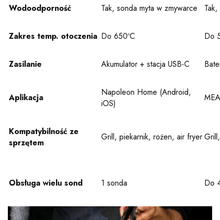
Wodoodporność
Tak, sonda myta w zmywarce
Tak,
Zakres temp. otoczenia
Do 650ºC
Do 
Zasilanie
Akumulator + stacja USB-C
Bate
Napoleon Home (Android,
Aplikacja
MEAT
iOS)
Kompatybilność ze
Grill, piekarnik, rożen, air fryer
Gril
sprzętem
Obsługa wielu sond
1 sonda
Do 