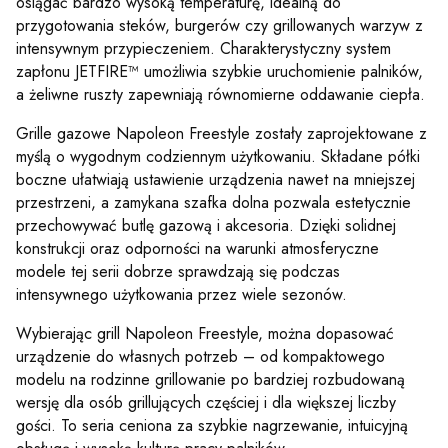
osiągać bardzo wysoką temperaturę, idealną do
przygotowania steków, burgerów czy grillowanych warzyw z
intensywnym przypieczeniem. Charakterystyczny system
zapłonu JETFIRE™ umożliwia szybkie uruchomienie palników,
a żeliwne ruszty zapewniają równomierne oddawanie ciepła.
Grille gazowe Napoleon Freestyle zostały zaprojektowane z
myślą o wygodnym codziennym użytkowaniu. Składane półki
boczne ułatwiają ustawienie urządzenia nawet na mniejszej
przestrzeni, a zamykana szafka dolna pozwala estetycznie
przechowywać butlę gazową i akcesoria. Dzięki solidnej
konstrukcji oraz odporności na warunki atmosferyczne
modele tej serii dobrze sprawdzają się podczas
intensywnego użytkowania przez wiele sezonów.
Wybierając grill Napoleon Freestyle, można dopasować
urządzenie do własnych potrzeb – od kompaktowego
modelu na rodzinne grillowanie po bardziej rozbudowaną
wersję dla osób grillujących częściej i dla większej liczby
gości. To seria ceniona za szybkie nagrzewanie, intuicyjną