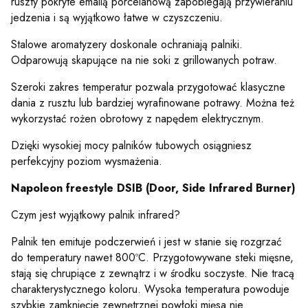
ruszty pokryte emalią porcelanową zapobiegają przywieraniu
jedzenia i są wyjątkowo łatwe w czyszczeniu.
Stalowe aromatyzery doskonale ochraniają palniki.
Odparowują skapujące na nie soki z grillowanych potraw.
Szeroki zakres temperatur pozwala przygotować klasyczne
dania z rusztu lub bardziej wyrafinowane potrawy. Można też
wykorzystać rożen obrotowy z napędem elektrycznym.
Dzięki wysokiej mocy palników tubowych osiągniesz
perfekcyjny poziom wysmażenia.
Napoleon freestyle DSIB (Door, Side Infrared Burner)
Czym jest wyjątkowy palnik infrared?
Palnik ten emituje podczerwień i jest w stanie się rozgrzać
do temperatury nawet 800ºC. Przygotowywane steki mięsne,
stają się chrupiące z zewnątrz i w środku soczyste. Nie tracą
charakterystycznego koloru. Wysoka temperatura powoduje
szybkie zamknięcie zewnętrznej powłoki mięsa nie