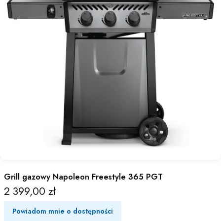
Grill gazowy Napoleon Freestyle 365 PGT
2 399,00 zł
Cena
Powiadom mnie o dostępności