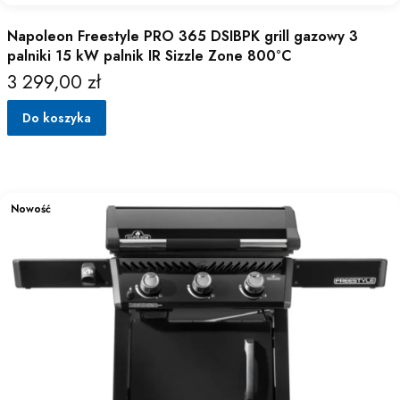
Napoleon Freestyle PRO 365 DSIBPK grill gazowy 3
palniki 15 kW palnik IR Sizzle Zone 800°C
3 299,00 zł
Cena
Do koszyka
Nowość