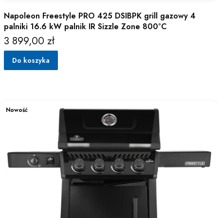
Napoleon Freestyle PRO 425 DSIBPK grill gazowy 4
palniki 16.6 kW palnik IR Sizzle Zone 800°C
3 899,00 zł
Cena
Do koszyka
Nowość