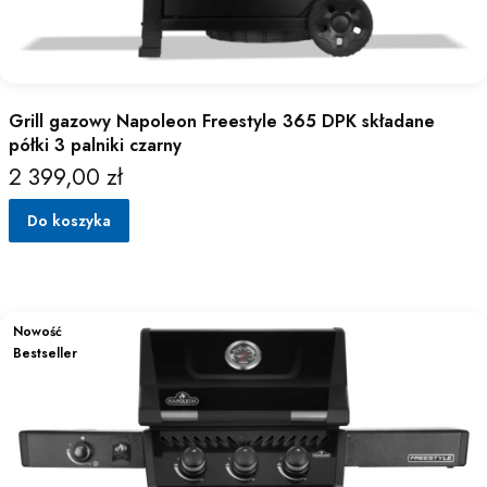
Grill gazowy Napoleon Freestyle 365 DPK składane
półki 3 palniki czarny
2 399,00 zł
Cena
Do koszyka
Nowość
Bestseller